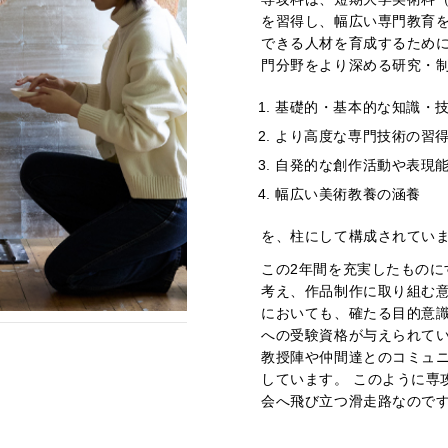
を習得し、幅広い専門教育を
できる人材を育成するために
門分野をより深める研究・
基礎的・基本的な知識・
より高度な専門技術の習
自発的な創作活動や表現
幅広い美術教養の涵養
を、柱にして構成されてい
この2年間を充実したもの
考え、作品制作に取り組む意
においても、確たる目的意
への受験資格が与えられてい
教授陣や仲間達とのコミュ
しています。 このように専
会へ飛び立つ滑走路なので