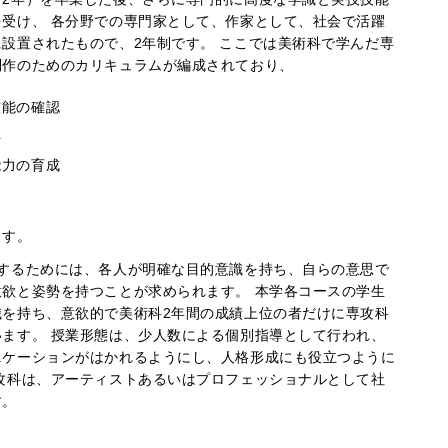
受け、 各分野での専門家として、作家として、社会で活躍
設置されたもので、2年制です。 ここでは美術科で学んだ専
制作のためのカリキュラムが編成されており、
技能の確認
得
能力の育成
ます。
にするためには、各人が明確な目的意識を持ち、自らの意思で
欲と姿勢を持つことが求められます。 本学各コースの学生
識を持ち、意欲的で美術科2年間の成績上位の者だけに専攻科
ます。 授業形態は、少人数による個別指導として行われ、
ニケーションがはかれるようにし、人格形成にも役立つように
攻科は、アーティストあるいはプロフェッショナルとして社
す。