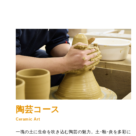
陶芸コース
Ceramic Art
一塊の土に生命を吹き込む陶芸の魅力。土･釉･炎を多彩に