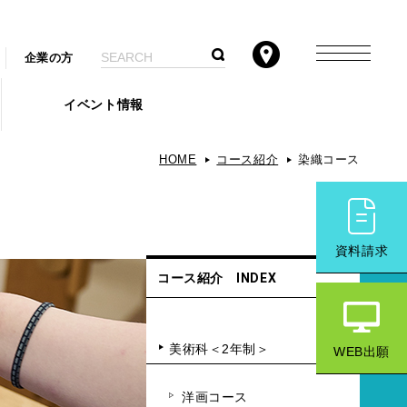
企業の方
イベント情報
HOME
コース紹介
染織コース
資料請求
コース紹介 INDEX
美術科＜2年制＞
WEB出願
洋画コース