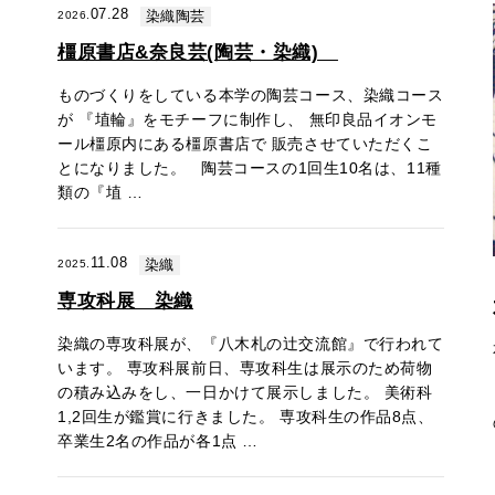
07.28
2026.
染織陶芸
橿原書店&奈良芸(陶芸・染織)
ものづくりをしている本学の陶芸コース、染織コース
が 『埴輪』をモチーフに制作し、 無印良品イオンモ
ール橿原内にある橿原書店で 販売させていただくこ
とになりました。 陶芸コースの1回生10名は、11種
類の『埴 …
11.08
2025.
染織
専攻科展 染織
染織の専攻科展が、『八木札の辻交流館』で行われて
います。 専攻科展前日、専攻科生は展示のため荷物
の積み込みをし、一日かけて展示しました。 美術科
1,2回生が鑑賞に行きました。 専攻科生の作品8点、
卒業生2名の作品が各1点 …