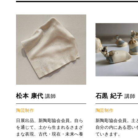
松本 康代
石黒 紀子
講師
講師
陶芸制作
陶芸制作
日展出品、新陶彫協会会員。自ら
新陶彫協会会員。土
を通じて、土から生まれるさまざ
自分の内にある思い
まな表現、古代・現在・未来へ養
ていきます。