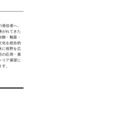
の発信者へ。
継がれてきた
加飾・釉薬・
文化を総合的
来に視野を広
術の応用・展
ャリア展望に
ます。