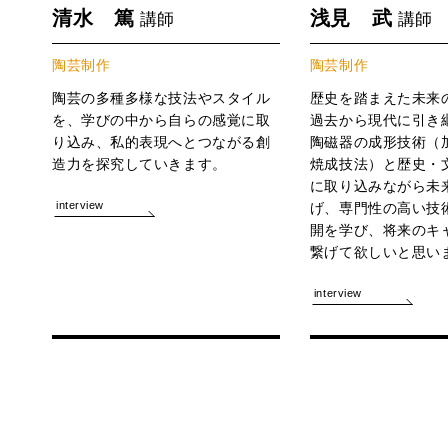
清水 篤
浅見 武
講師
講師
陶芸制作
陶芸制作
陶芸の多種多様な技法やスタイル
歴史を踏まえた未来
を、学びの中から自らの感覚に取
過去から現代に引き
り込み、私的表現へとつながる創
陶磁器の成形技術（
造力を探究していきます。
焼成技法）と歴史・
に取り込みながら未
interview
げ、専門性の高い技
開を学び、将来のキ
繋げて欲しいと思い
interview