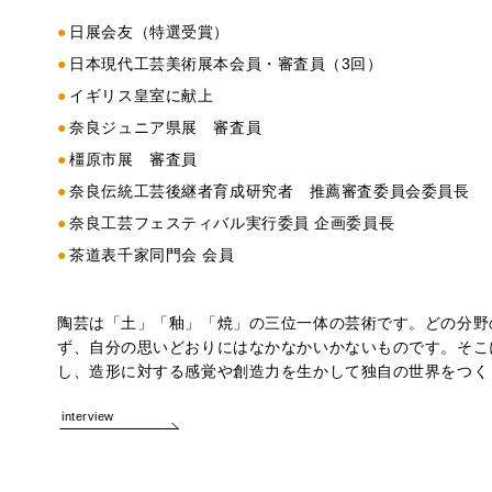
日展会友（特選受賞）
日本現代工芸美術展本会員・審査員（3回）
イギリス皇室に献上
奈良ジュニア県展 審査員
橿原市展 審査員
奈良伝統工芸後継者育成研究者 推薦審査委員会委員長
奈良工芸フェスティバル実行委員 企画委員長
茶道表千家同門会 会員
陶芸は「土」「釉」「焼」の三位一体の芸術です。どの分野
ず、自分の思いどおりにはなかなかいかないものです。そこ
し、造形に対する感覚や創造力を生かして独自の世界をつく
interview