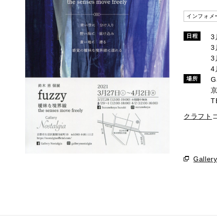
インフォメ
日程
3
3
4
G
場所
T
クラフト
Gallery