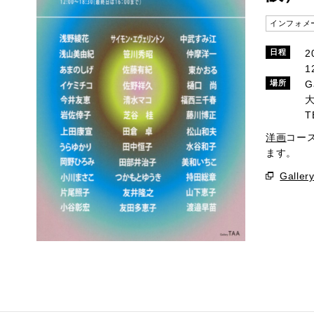
インフォメ
2
日程
1
G
場所
大
T
洋画
コー
ます。
Galler