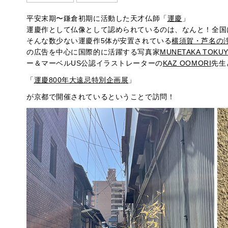
平安末期〜鎌倉初期に活動した天才仏師「
運慶
」
運慶作として仏像として認められているのは、なんと！全国
そんな数少ない運慶作5体が安置されている
横須賀・芦名の
の広告を中心に国際的に活躍する写真家
MUNETAKA TOKU
ー＆マーベルUS公認イラストレーターの
KAZ OOMORI
先生
「
運慶800年大遠忌特別企画展
」
が京都で開催されているということで訪問！