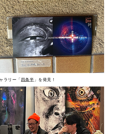
ャラリー「
四条半
」を発見！