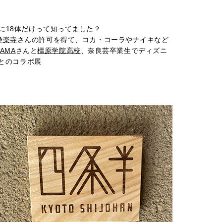
に18体だけって知ってました？
浄楽寺
さんの許可を得て、コカ・コーラやナイキなど
YAMA
さんと
橿原学院高校
、奈良芸卒業生でディズニ
とのコラボ展