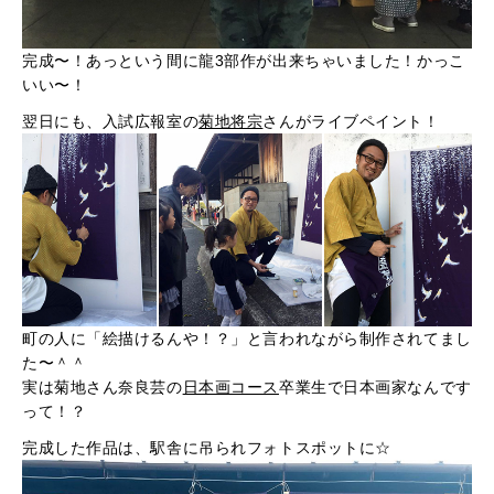
完成〜！あっという間に龍3部作が出来ちゃいました！かっこ
いい〜！
翌日にも、入試広報室の
菊地将宗
さんがライブペイント！
町の人に「絵描けるんや！？」と言われながら制作されてまし
た〜＾＾
実は菊地さん奈良芸の
日本画コース
卒業生で日本画家なんです
って！？
完成した作品は、駅舎に吊られフォトスポットに☆