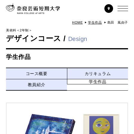
HOME
学生作品
島田 風由子
美術科＜2年制＞
デザインコース /
Design
学生作品
コース概要
カリキュラム
学生作品
教員紹介